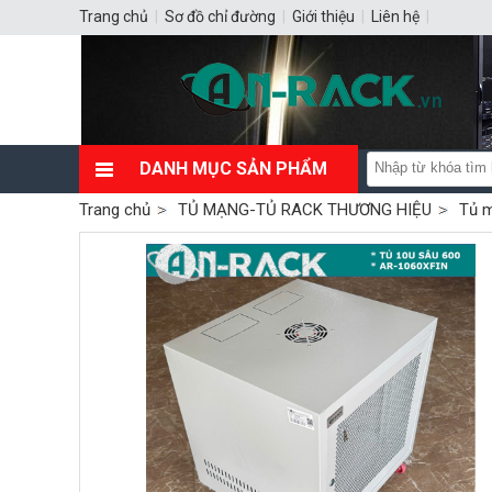
Trang chủ
|
Sơ đồ chỉ đường
|
Giới thiệu
|
Liên hệ
|
DANH MỤC SẢN PHẨM
Trang chủ
TỦ MẠNG-TỦ RACK THƯƠNG HIỆU
Tủ 