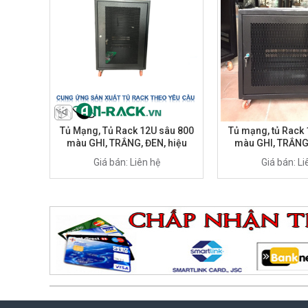
Tủ Mạng, Tủ Rack 12U sâu 800
Tủ mạng, tủ Rack
màu GHI, TRẮNG, ĐEN, hiệu
màu GHI, TRẮNG,
AnRack, mã AR-1280XFIN
AnRack, mã AR
Giá bán: Liên hệ
Giá bán: Li