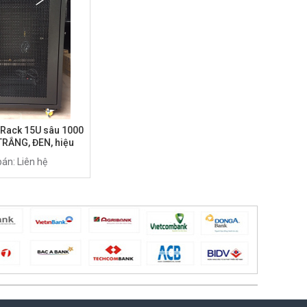
 Rack 15U sâu 1000
TRẮNG, ĐEN, hiệu
mã AR-15100XFIN
bán: Liên hệ