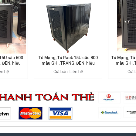
 15U sâu 600
Tủ Mạng, Tủ Rack 15U sâu 800
Tủ Mạng, Tủ
 ĐEN, hiệu
màu GHI, TRẮNG, ĐEN, hiệu
màu GHI, 
-1560XFIN
AnRack, mã AR-1580XFIN
AnRack, 
ên hệ
Giá bán: Liên hệ
Giá 