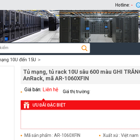
Hotline:
-
mạng 10U đến 15U
Tủ mạng, tủ rack 10U sâu 600 màu GHI TRẮN
AnRack, mã AR-1060XFIN
Giá bán:
Liên hệ
Giá thị trường:
ƯU ĐÃI ĐẶC BIỆT
Mã sản phẩm : AR-1060XFIN
Xuất xứ : Việt nam