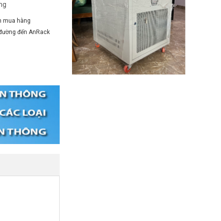
àng
n mua hàng
 đường đến AnRack
 Hà Nội