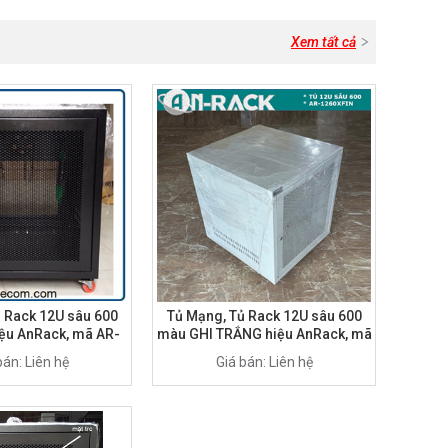
Xem tất cả
 Rack 12U sâu 600
Tủ Mạng, Tủ Rack 12U sâu 600
ệu AnRack, mã AR-
màu GHI TRẮNG hiệu AnRack, mã
260XFIN
AR-1260XFIN
bán: Liên hệ
Giá bán: Liên hệ