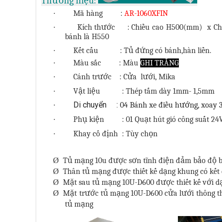
Thương hiệu:
·
Mã hàng :
AR-1060XFIN
·
Kích thước : Chiều cao H500(mm) x Chi
bánh là H550
·
Kết cấu : Tủ đứng có bánh,hàn liền.
·
Màu sắc : Màu
GHI TRẮNG
·
Cánh trước : Cửa lưới, Mika
·
Vật liệu : Thép tấm dày 1mm- 1,5mm
Di chuyển
:
·
04 Bánh xe điều hướng, xoay 3
·
Phụ kiện : 01 Quạt hút gió công suất 24W
·
Khay cố định : Tùy chọn
Ø
Tủ mạng 10u được sơn tĩnh điện đảm bảo độ b
Ø
Thân tủ mạng được thiết kế dạng khung có kết c
Ø
Mặt sau tủ mạng 10U-D600 được thiết kế với d
Ø
Mặt trước tủ mạng 10U-D600 cửa lưới thông th
tủ mạng