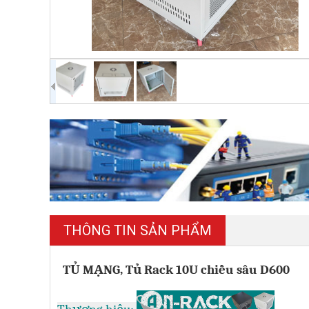
THÔNG TIN SẢN PHẨM
TỦ MẠNG, Tủ Rack 10U chiều sâu D600