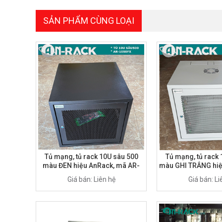
SẢN PHẨM CÙNG LOẠI
Tủ mạng, tủ rack 10U sâu 500
Tủ mạng, tủ rack
màu ĐEN hiệu AnRack, mã AR-
màu GHI TRẮNG hiệ
1050XF
AR-1050XFT
Giá bán: Liên hệ
Giá bán: Li