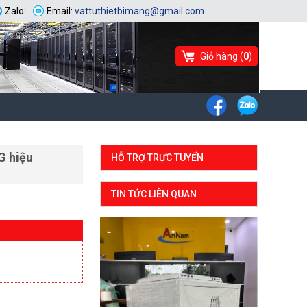
Zalo:
Email:
vattuthietbimang@gmail.com
Giỏ hàng (
0
)
G hiệu
HỖ TRỢ TRỰC TUYẾN
TIN TỨC LIÊN QUAN