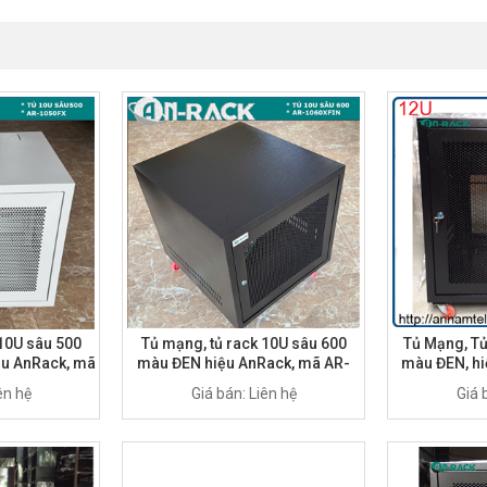
 10U sâu 500
Tủ mạng, tủ rack 10U sâu 600
Tủ Mạng, Tủ
u AnRack, mã
màu ĐEN hiệu AnRack, mã AR-
màu ĐEN, hi
Ủ TREO
1060XFIN
1
ên hệ
Giá bán: Liên hệ
Giá 