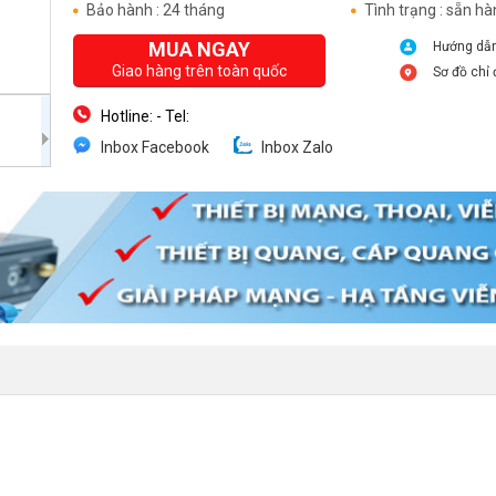
Bảo hành : 24 tháng
Tình trạng : sẵn h
MUA NGAY
Hướng dẫ
Giao hàng trên toàn quốc
Sơ đồ chỉ
Hotline:
- Tel:
Inbox Facebook
Inbox Zalo
Địa chỉ: Số 363 Phố Nguyễn Khang, P.Yên Hoà, Q.Cầu Giấy,