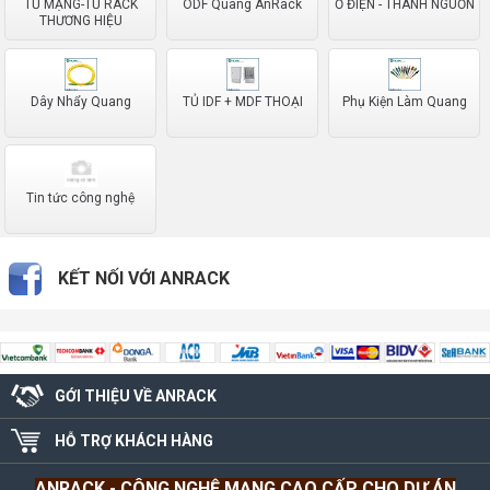
TỦ MẠNG-TỦ RACK
ODF Quang AnRack
Ổ ĐIỆN - THANH NGUỒN
THƯƠNG HIỆU
Dây Nhẩy Quang
TỦ IDF + MDF THOẠI
Phụ Kiện Làm Quang
Tin tức công nghệ
KẾT NỐI VỚI ANRACK
GỚI THIỆU VỀ ANRACK
HỖ TRỢ KHÁCH HÀNG
ANRACK
- CÔNG NGHỆ MẠNG CAO CẤP CHO DỰ ÁN