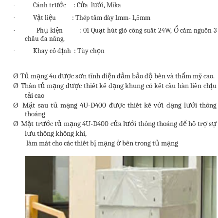
Cánh trước : Cửa lưới, Mika
·
Vật liệu : Thép tấm dày 1mm- 1,5mm
·
Phụ kiện : 01 Quạt hút gió công suất 24W, Ổ cắm nguồn 3
·
chấu đa năng,
Khay cố định : Tùy chọn
·
Tủ mạng 4u được sơn tĩnh điện đảm bảo độ bền và thẩm mỹ cao.
Ø
Thân tủ mạng được thiết kế dạng khung có kết cầu hàn liền chịu
Ø
tải cao
Mặt sau tủ mạng 4U-D400 được thiết kế với dạng lưới thông
Ø
thoáng
Mặt trước tủ mạng 4U-D400 cửa lưới thông thoáng để hỗ trợ sự
Ø
lưu thông không khí,
làm mát cho các thiết bị mạng ở bên trong tủ mạng