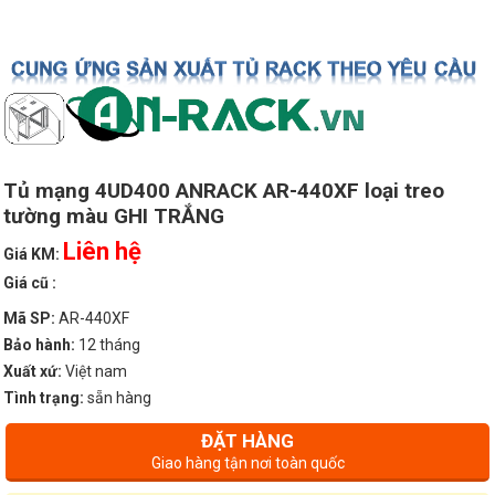
Tủ mạng 4UD400 ANRACK AR-440XF loại treo
tường màu GHI TRẮNG
Liên hệ
Giá KM:
Giá cũ :
Mã SP:
AR-440XF
Bảo hành:
12 tháng
Xuất xứ:
Việt nam
Tình trạng:
sẵn hàng
ĐẶT HÀNG
Giao hàng tận nơi toàn quốc