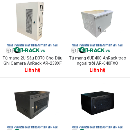
Tủ mạng 2U Sâu D370 Cho Đầu
Tủ mạng 6UD400 AnRack treo
Ghi Camera AnRack AR-238XF
ngoài trời AR-640FXO
TREO TƯỜNG
Liên hệ
Liên hệ