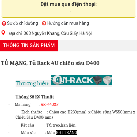
Đặt mua qua điện thoại:
-
Sơ đồ chỉ đường
Hướng dẫn mua hàng
Địa chỉ: 363 Nguyễn Khang, Cầu Giấy, Hà Nội
THÔNG TIN SẢN PHẨM
TỦ MẠNG, Tủ Rack 4U chiều sâu D400
Thương hiệu:
Thông Số Kỹ Thuật
·
Mã hàng :
AR-440XF
Kích thước : Chiều cao H230(mm) x Chiều rộng W550(mm) x
·
Chiều Sâu D400(mm)
Kết cấu : Tủ treo,hàn liền.
·
Màu sắc : Màu
GHI TRẮNG
·