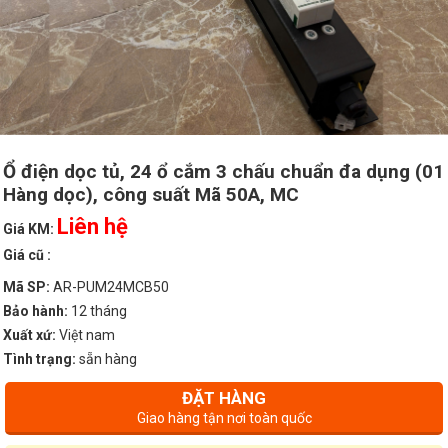
Ổ điện dọc tủ, 24 ổ cắm 3 chấu chuẩn đa dụng (01
Hàng dọc), công suất Mã 50A, MC
Liên hệ
Giá KM:
Giá cũ :
Mã SP:
AR-PUM24MCB50
Bảo hành:
12 tháng
Xuất xứ:
Việt nam
Tình trạng:
sẵn hàng
ĐẶT HÀNG
Giao hàng tận nơi toàn quốc