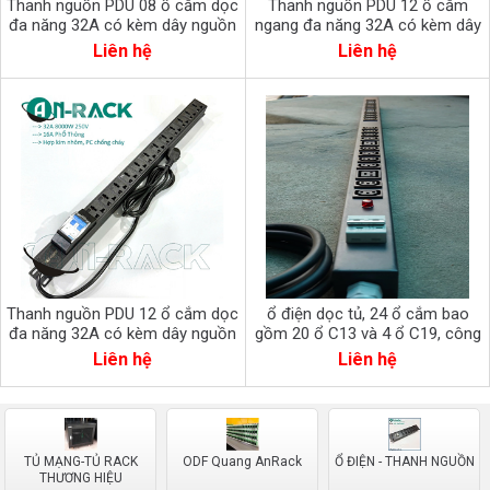
Thanh nguồn PDU 08 ổ cắm dọc
Thanh nguồn PDU 12 ổ cắm
đa năng 32A có kèm dây nguồn
ngang đa năng 32A có kèm dây
AR-P19M08C32CB2
nguồn AR-P19M12C32CB2-2
Liên hệ
Liên hệ
Thanh nguồn PDU 12 ổ cắm dọc
ổ điện dọc tủ, 24 ổ cắm bao
đa năng 32A có kèm dây nguồn
gồm 20 ổ C13 và 4 ổ C19, công
AR-P19M12C32CB2
suất Max 50A, mcb 2p
Liên hệ
Liên hệ
TỦ MẠNG-TỦ RACK
ODF Quang AnRack
Ổ ĐIỆN - THANH NGUỒN
THƯƠNG HIỆU