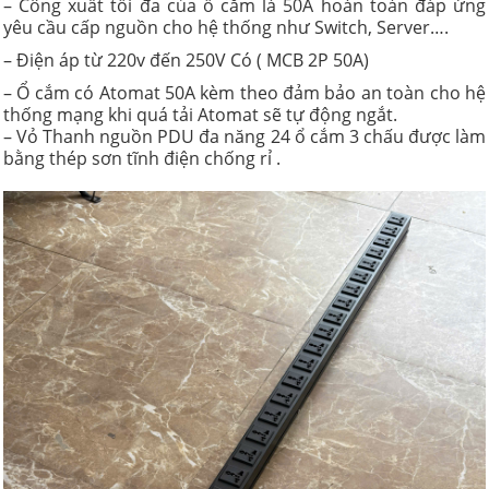
– Công xuất tối đa của ổ cắm
là 50A hoàn toàn đáp ứng
yêu cầu cấp nguồn cho hệ thống như Switch, Server….
– Điện áp từ 220v đến 250V Có ( MCB 2P 50A)
– Ổ cắm có Atomat 50A kèm theo đảm bảo an toàn cho hệ
thống mạng khi quá tải Atomat sẽ tự động ngắt.
– Vỏ Thanh nguồn PDU đa năng 24 ổ cắm 3 chấu được làm
bằng thép sơn tĩnh điện chống rỉ .