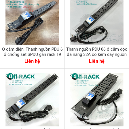
Ổ cắm điện, Thanh nguồn PDU 6
Thanh nguồn PDU 06 ổ cắm dọc
ổ chống sét SPDU gắn rack 19
đa năng 32A có kèm dây nguồn
(AR-SDP-6S)
AR-P19M06C32CB2
Liên hệ
Liên hệ