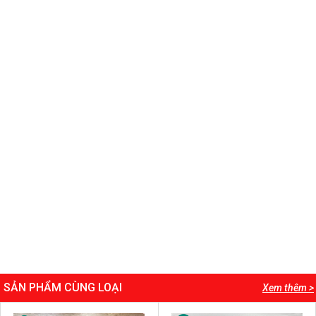
SẢN PHẨM CÙNG LOẠI
Xem thêm >