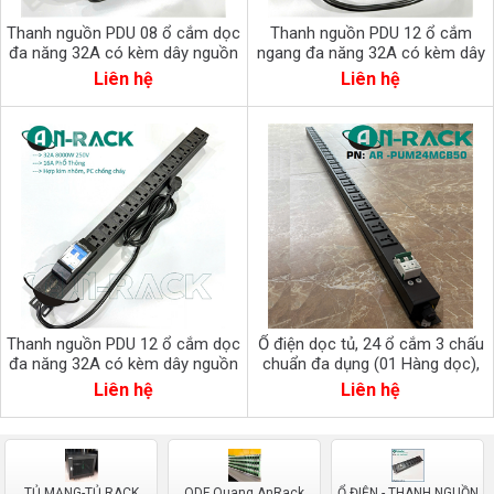
Thanh nguồn PDU 08 ổ cắm dọc
Thanh nguồn PDU 12 ổ cắm
đa năng 32A có kèm dây nguồn
ngang đa năng 32A có kèm dây
AR-P19M08C32CB2
nguồn AR-P19M12C32CB2-2
Liên hệ
Liên hệ
Thanh nguồn PDU 12 ổ cắm dọc
Ổ điện dọc tủ, 24 ổ cắm 3 chấu
đa năng 32A có kèm dây nguồn
chuẩn đa dụng (01 Hàng dọc),
AR-P19M12C32CB2
công suất Mã 50A, MC
Liên hệ
Liên hệ
TỦ MẠNG-TỦ RACK
ODF Quang AnRack
Ổ ĐIỆN - THANH NGUỒN