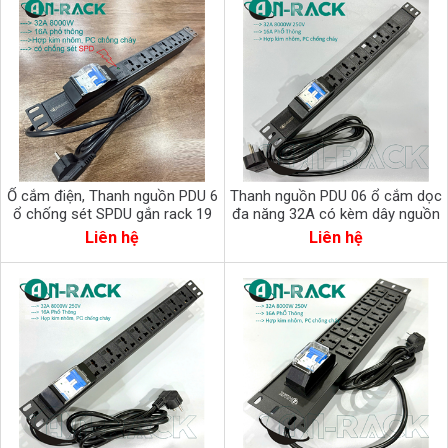
Ổ cắm điện, Thanh nguồn PDU 6
Thanh nguồn PDU 06 ổ cắm dọc
ổ chống sét SPDU gắn rack 19
đa năng 32A có kèm dây nguồn
(AR-SDP-6S)
AR-P19M06C32CB2
Liên hệ
Liên hệ