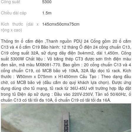
Công suất
5300
Chiều dài cáp
1.5m
Kích thước (dài x
145cmx50cmx75cm
rộng x cao)
Thông tin ổ cắm điện ,Thanh nguồn PDU 24 Cổng gồm 20 ổ cắm
C13 và 4 ổ cắm C19 Bảo hành: 12 tháng Ổ điện 24 cổng chuẩn C13,
C19 công suất 32A, sử dụng dây điện 3x4mm2, dài 1,450m. Công
suất 5300W Chất liệu : Vỏ bằng thép CT3 được sơn tĩnh điện màu
đen sần, mã màu MX8081-770. Bao gồm : 20 cổng chuẩn C13 và 4
cổng chuẩn C19, có MCB bảo vệ 10kA, 32A lắp dọc tủ rack. Kích
thước : W50mm x D75mm x H1450mm Cấu Tạo : Theo dạng đầu
chờ, có MCB bảo vệ (đầu cắm do quý khách lựa chọn). Được ứng
dụng dùng cho tủ mạng, tủ rack từ 36U-45U với trường hợp lắp đặt
trong tủ Điện áp sử dụng : Đầu vào 220V-230V, Tần số 50/60Hz, ổ
chuẩn C13 có tải tối đa 10A, ổ chuẩn C19 có tải tối đa 16A.