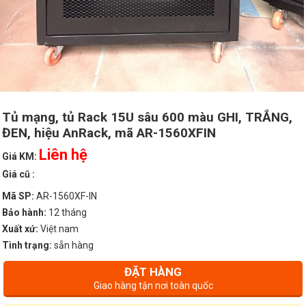
Tủ mạng, tủ Rack 15U sâu 600 màu GHI, TRẮNG,
ĐEN, hiệu AnRack, mã AR-1560XFIN
Liên hệ
Giá KM:
Giá cũ :
Mã SP:
AR-1560XF-IN
Bảo hành:
12 tháng
Xuất xứ:
Việt nam
Tình trạng:
sẵn hàng
ĐẶT HÀNG
Giao hàng tận nơi toàn quốc