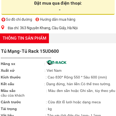
Đặt mua qua điện thoại:
-
Sơ đồ chỉ đường
Hướng dẫn mua hàng
Địa chỉ: 363 Nguyễn Khang, Cầu Giấy, Hà Nội
THÔNG TIN SẢN PHẨM
Tủ Mạng-Tủ Rack 15UD600
---------------------------------------
Hãng sx
:
Xuất xứ
:
Viet Nam
Kích thước
: Cao 830* Rộng 550 * Sâu 600 (mm)
Kết cấu
: Dạng đứng, hàn liền.Có thể treo tường.
Màu sắc
: Màu đen sần hoặc Ghi sần, tùy theo yêu
cầu của khách
Cánh trước
: Cửa đột lỗ lưới hoặc dạng meca
Tải trọng
: kg
Vật liệu
: Tôn
sơn tĩnh điệ
n dà
y
1mm- 1,5
mm