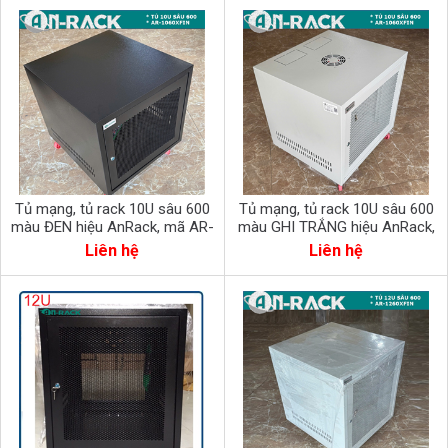
Tủ mạng, tủ rack 10U sâu 600
Tủ mạng, tủ rack 10U sâu 600
màu ĐEN hiệu AnRack, mã AR-
màu GHI TRẮNG hiệu AnRack,
1060XFIN
mã AR-1060XFIN
Liên hệ
Liên hệ