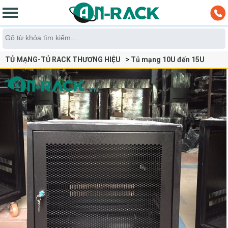
TỦ MẠNG-TỦ RACK THƯƠNG HIỆU
Tủ mạng 10U đến 15U