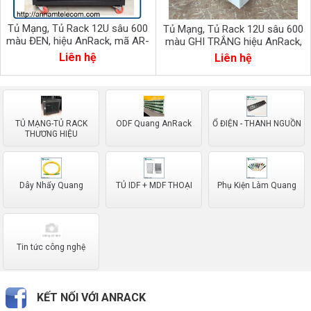
Tủ Mạng, Tủ Rack 12U sâu 600
Tủ Mạng, Tủ Rack 12U sâu 600
màu ĐEN, hiệu AnRack, mã AR-
màu GHI TRẮNG hiệu AnRack,
1260XFIN
mã AR-1260XFIN
Liên hệ
Liên hệ
TỦ MẠNG-TỦ RACK
ODF Quang AnRack
Ổ ĐIỆN - THANH NGUỒN
THƯƠNG HIỆU
Dây Nhẩy Quang
TỦ IDF + MDF THOẠI
Phụ Kiện Làm Quang
Tin tức công nghệ
KẾT NỐI VỚI ANRACK