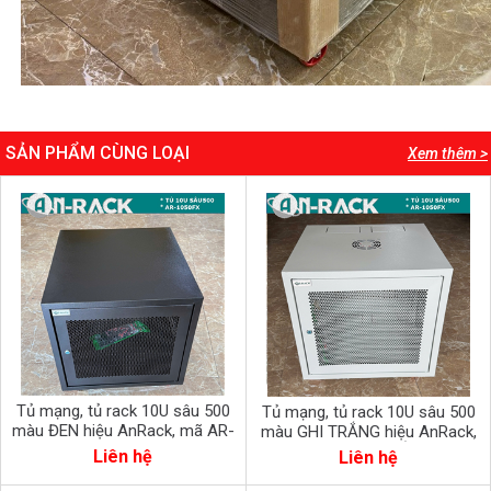
SẢN PHẨM CÙNG LOẠI
Xem thêm >
Tủ mạng, tủ rack 10U sâu 500
Tủ mạng, tủ rack 10U sâu 500
màu ĐEN hiệu AnRack, mã AR-
màu GHI TRẮNG hiệu AnRack,
1050XF
mã AR-1050XFTỦ TREO
Liên hệ
Liên hệ